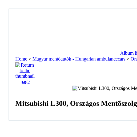
Album li
Home
>
Magyar mentőautók - Hungarian ambulancecars
>
Ors
Mitsubishi L300, Országos Mentõszolgá