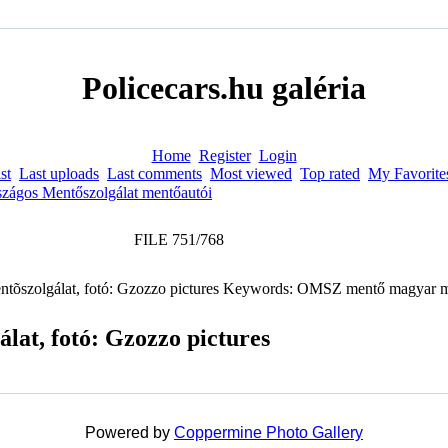
Policecars.hu galéria
Home
Register
Login
st
Last uploads
Last comments
Most viewed
Top rated
My Favorite
zágos Mentőszolgálat mentőautói
FILE 751/768
lat, fotó: Gzozzo pictures
Powered by
Coppermine Photo Gallery