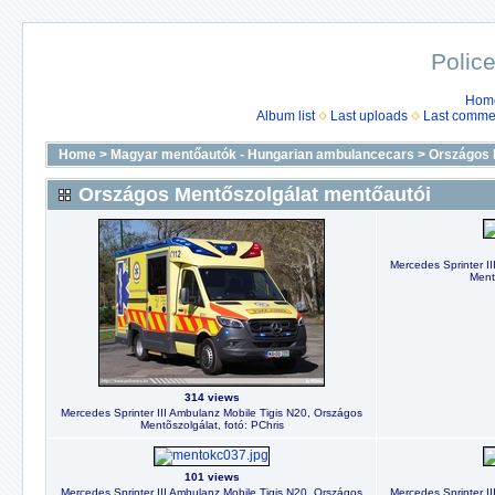
Police
Hom
Album list
Last uploads
Last comme
Home
>
Magyar mentőautók - Hungarian ambulancecars
>
Országos 
Országos Mentőszolgálat mentőautói
Mercedes Sprinter I
Mentõ
314 views
Mercedes Sprinter III Ambulanz Mobile Tigis N20, Országos
Mentõszolgálat, fotó: PChris
101 views
Mercedes Sprinter III Ambulanz Mobile Tigis N20, Országos
Mercedes Sprinter I