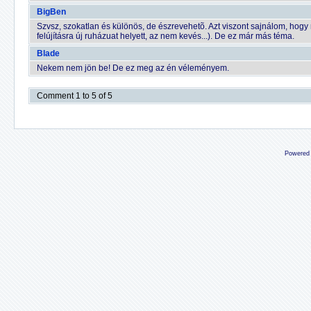
BigBen
Szvsz, szokatlan és különös, de észrevehetõ. Azt viszont sajnálom, hogy 
felújításra új ruházuat helyett, az nem kevés...). De ez már más téma.
Blade
Nekem nem jön be! De ez meg az én véleményem.
Comment 1 to 5 of 5
Powered