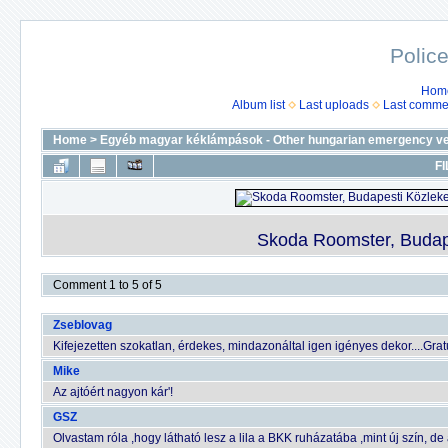
Police
Hom
Album list
Last uploads
Last comme
Home
>
Egyéb magyar kéklámpások - Other hungarian emergency ve
FI
Skoda Roomster, Budape
Comment 1 to 5 of 5
Zseblovag
Kifejezetten szokatlan, érdekes, mindazonáltal igen igényes dekor....Grat
Mike
Az ajtóért nagyon kár'!
GSZ
Olvastam róla ,hogy látható lesz a lila a BKK ruházatába ,mint új szín,