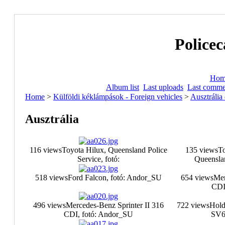
Policec
Hom
Album list
Last uploads
Last comme
Home
>
Külföldi kéklámpások - Foreign vehicles
>
Ausztrália
Ausztrália
116 views
Toyota Hilux, Queensland Police
135 views
To
Service, fotó:
Queenslan
518 views
Ford Falcon, fotó: Andor_SU
654 views
Mer
CDI
496 views
Mercedes-Benz Sprinter II 316
722 views
Hold
CDI, fotó: Andor_SU
SV6