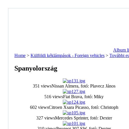
Album li
Home
>
Külföldi kéklámpások - Foreign vehicles
>
További e
Spanyolország
351 views
Nissan Almera, fotó: Plavecz János
516 views
Fiat Brava, fotó: Miky
602 views
Citroen Xsara Picasso, fotó: Christoph
327 views
Mercedes Sprinter, fotó: Dexter
310 views
Peugeot 307 SW, fotó: Dexter