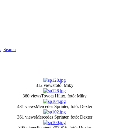
s
Search
312 views
fotó: Miky
360 views
Toyota Hilux, fotó: Miky
481 views
Mercedes Sprinter, fotó: Dexter
361 views
Mercedes Sprinter, fotó: Dexter
395 views
Peugeot 307 SW, fotó: Dexter