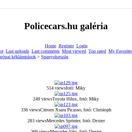
Policecars.hu galéria
Home
Register
Login
st
Last uploads
Last comments
Most viewed
Top rated
My Favorite
urópai kéklámpások
>
Spanyolország
514 views
fotó: Miky
249 views
Toyota Hilux, fotó: Miky
336 views
Citroen Xsara Picasso, fotó: Christoph
283 views
Mercedes Sprinter, fotó: Dexter
269 views
Mercedes Vito, fotó: Dexter