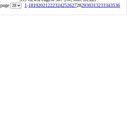
 page
1
-
18
19
20
21
22
23
24
25
26
27
28
29
30
31
32
33
34
35
36