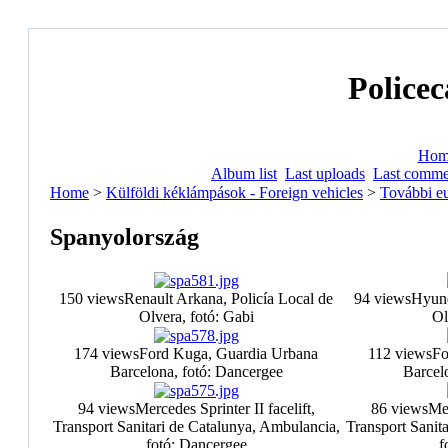
Policec
Hom
Album list
Last uploads
Last comme
Home
>
Külföldi kéklámpások - Foreign vehicles
>
További e
Spanyolország
150 views
Renault Arkana, Policía Local de
94 views
Hyund
Olvera, fotó: Gabi
Ol
174 views
Ford Kuga, Guardia Urbana
112 views
Fo
Barcelona, fotó: Dancergee
Barcel
94 views
Mercedes Sprinter II facelift,
86 views
Mer
Transport Sanitari de Catalunya, Ambulancia,
Transport Sanit
fotó: Dancergee
f