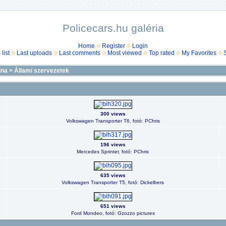
Policecars.hu galéria
Home
Register
Login
list
Last uploads
Last comments
Most viewed
Top rated
My Favorites
ina
>
Állami szervezetek
300 views
Volkswagen Transporter T6, fotó: PChris
196 views
Mercedes Sprinter, fotó: PChris
635 views
Volkswagen Transporter T5, fotó: Dickelbers
651 views
Ford Mondeo, fotó: Gzozzo pictures