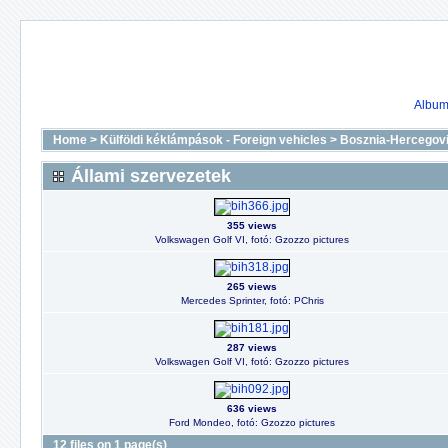
Album 
Home
>
Külföldi kéklámpások - Foreign vehicles
>
Bosznia-Hercegov
Állami szervezetek
355 views
Volkswagen Golf VI, fotó: Gzozzo pictures
265 views
Mercedes Sprinter, fotó: PChris
287 views
Volkswagen Golf VI, fotó: Gzozzo pictures
636 views
Ford Mondeo, fotó: Gzozzo pictures
12 files on 1 page(s)