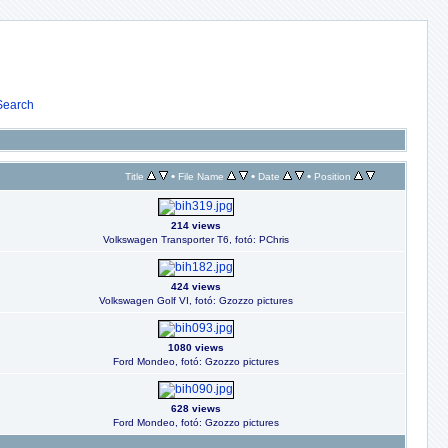
Search
•
•
•
Title
File Name
Date
Position
214 views
Volkswagen Transporter T6, fotó: PChris
424 views
Volkswagen Golf VI, fotó: Gzozzo pictures
1080 views
Ford Mondeo, fotó: Gzozzo pictures
628 views
Ford Mondeo, fotó: Gzozzo pictures