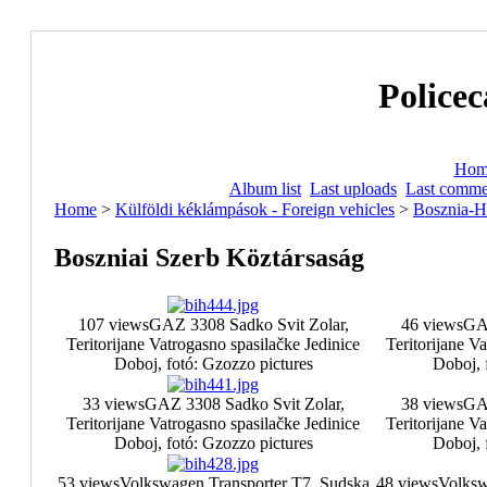
Policec
Hom
Album list
Last uploads
Last comme
Home
>
Külföldi kéklámpások - Foreign vehicles
>
Bosznia-H
Boszniai Szerb Köztársaság
107 views
GAZ 3308 Sadko Svit Zolar,
46 views
GAZ
Teritorijane Vatrogasno spasilačke Jedinice
Teritorijane V
Doboj, fotó: Gzozzo pictures
Doboj, 
33 views
GAZ 3308 Sadko Svit Zolar,
38 views
GAZ
Teritorijane Vatrogasno spasilačke Jedinice
Teritorijane V
Doboj, fotó: Gzozzo pictures
Doboj, 
53 views
Volkswagen Transporter T7, Sudska
48 views
Volksw