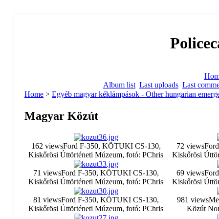
Policec
Hom
Album list
Last uploads
Last comme
Home
>
Egyéb magyar kéklámpások - Other hungarian emerge
Magyar Közút
162 views
Ford F-350, KÖTUKI CS-130,
72 views
For
Kiskőrösi Úttörténeti Múzeum, fotó: PChris
Kiskőrösi Úttö
71 views
Ford F-350, KÖTUKI CS-130,
69 views
For
Kiskőrösi Úttörténeti Múzeum, fotó: PChris
Kiskőrösi Úttö
81 views
Ford F-350, KÖTUKI CS-130,
981 views
Mer
Kiskőrösi Úttörténeti Múzeum, fotó: PChris
Közút Nonp