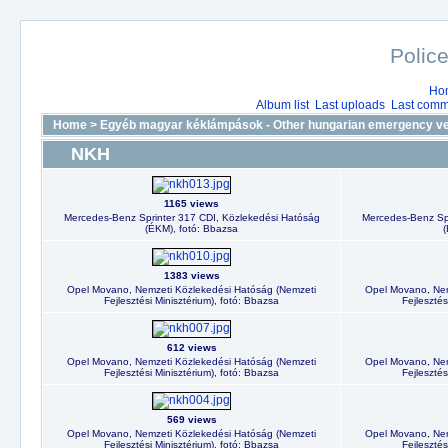
Police
Ho
Album list
Last uploads
Last comm
Home
>
Egyéb magyar kéklámpások - Other hungarian emergency ve
NKH
1165 views
Mercedes-Benz Sprinter 317 CDI, Közlekedési Hatóság
Mercedes-Benz Spr
(ÉKM), fotó: Bbazsa
(
1383 views
Opel Movano, Nemzeti Közlekedési Hatóság (Nemzeti
Opel Movano, Nem
Fejlesztési Minisztérium), fotó: Bbazsa
Fejlesztés
612 views
Opel Movano, Nemzeti Közlekedési Hatóság (Nemzeti
Opel Movano, Nem
Fejlesztési Minisztérium), fotó: Bbazsa
Fejlesztés
569 views
Opel Movano, Nemzeti Közlekedési Hatóság (Nemzeti
Opel Movano, Nem
Fejlesztési Minisztérium), fotó: Bbazsa
Fejlesztés