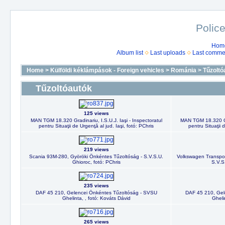
Police
Hom
Album list
Last uploads
Last comme
Home
>
Külföldi kéklámpások - Foreign vehicles
>
Románia
>
Tűzoltó
Tűzoltóautók
125 views
MAN TGM 18.320 Gradinariu, I.S.U.J. Iaşi - Inspectoratul
MAN TGM 18.320 Grad
pentru Situaţii de Urgenţă al jud. Iaşi, fotó: PChris
pentru Situaţii 
219 views
Scania 93M-280, Györöki Önkéntes Tűzoltóság - S.V.S.U.
Volkswagen Transpor
Ghioroc, fotó: PChris
S.V.S
235 views
DAF 45 210, Gelencei Önkéntes Tűzoltóság - SVSU
DAF 45 210, Gel
Ghelinta, , fotó: Kováts Dávid
Gheli
265 views