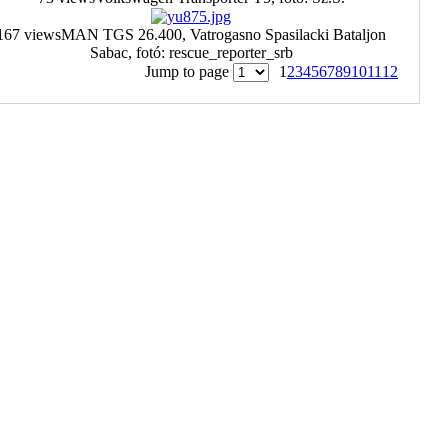
167 views
MAN TGS 26.400, Vatrogasno Spasilacki Bataljon
Sabac, fotó: rescue_reporter_srb
Jump to page
1
2
3
4
5
6
7
8
9
10
11
12