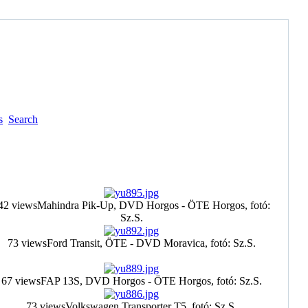
s
Search
42 views
Mahindra Pik-Up, DVD Horgos - ÖTE Horgos, fotó:
Sz.S.
73 views
Ford Transit, ÖTE - DVD Moravica, fotó: Sz.S.
67 views
FAP 13S, DVD Horgos - ÖTE Horgos, fotó: Sz.S.
73 views
Volkswagen Transporter T5, fotó: Sz.S.