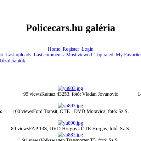
Policecars.hu galéria
Home
Register
Login
st
Last uploads
Last comments
Most viewed
Top rated
My Favorite
Tűzoltóautók
95 views
Kamaz 43253, fotó: Vladan Jovanovic
1
:
100 views
Ford Transit, ÖTE - DVD Moravica, fotó: Sz.S.
.
89 views
FAP 13S, DVD Horgos - ÖTE Horgos, fotó: Sz.S.
91 views
Volkswagen Transporter T5, fotó: Sz.S.