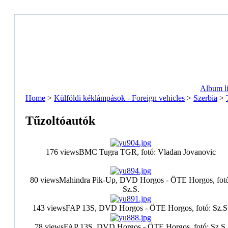
Album li
Home
>
Külföldi kéklámpások - Foreign vehicles
>
Szerbia
>
Tűzoltóautók
176 views
BMC Tugra TGR, fotó: Vladan Jovanovic
80 views
Mahindra Pik-Up, DVD Horgos - ÖTE Horgos, fotó
Sz.S.
143 views
FAP 13S, DVD Horgos - ÖTE Horgos, fotó: Sz.S
78 views
FAP 13S, DVD Horgos - ÖTE Horgos, fotó: Sz.S.