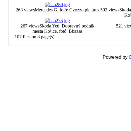
263 views
Mercedes G, fotó: Gzozzo pictures
592 views
Skoda
Ko¹
267 views
Skoda Yeti, Dopravný podnik
521 vie
mesta Ko¹ice, fotó: Bbazsa
107 files on 8 page(s)
Powered by
C