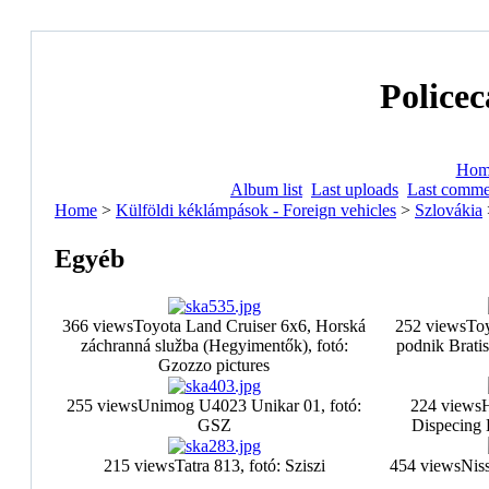
Policec
Hom
Album list
Last uploads
Last comme
Home
>
Külföldi kéklámpások - Foreign vehicles
>
Szlovákia
Egyéb
366 views
Toyota Land Cruiser 6x6, Horská
252 views
Toy
záchranná služba (Hegyimentők), fotó:
podnik Bratis
Gzozzo pictures
255 views
Unimog U4023 Unikar 01, fotó:
224 views
H
GSZ
Dispecing B
215 views
Tatra 813, fotó: Sziszi
454 views
Niss