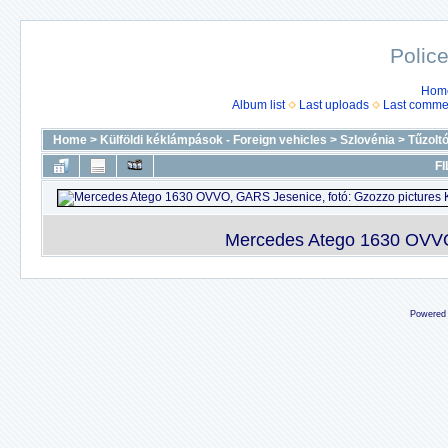
Police
Hom
Album list
Last uploads
Last comme
Home
>
Külföldi kéklámpások - Foreign vehicles
>
Szlovénia
>
Tűzolt
FI
Mercedes Atego 1630 OVVO,
Powered