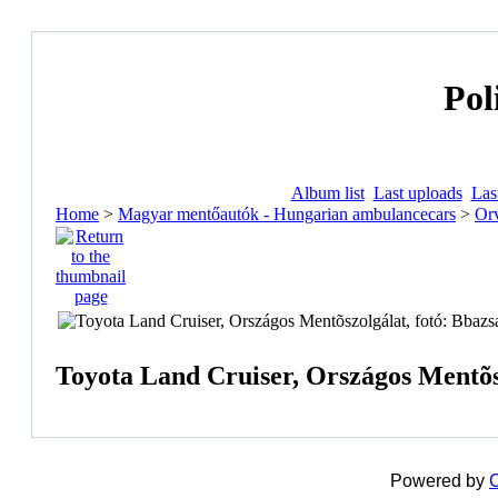
Pol
Album list
Last uploads
Las
Home
>
Magyar mentőautók - Hungarian ambulancecars
>
Orv
Toyota Land Cruiser, Országos Mentõsz
Powered by
C