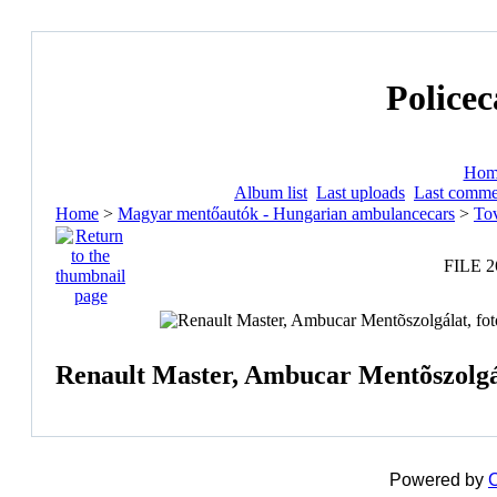
Policec
Hom
Album list
Last uploads
Last comme
Home
>
Magyar mentőautók - Hungarian ambulancecars
>
Tov
FILE 2
Renault Master, Ambucar Mentõszolgál
Powered by
C