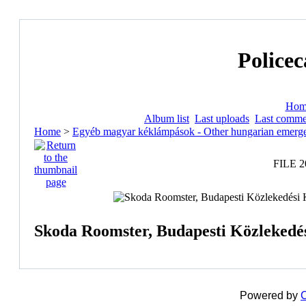
Policec
Hom
Album list
Last uploads
Last comme
Home
>
Egyéb magyar kéklámpások - Other hungarian emerge
FILE 2
Skoda Roomster, Budapesti Közlekedés
Powered by
C