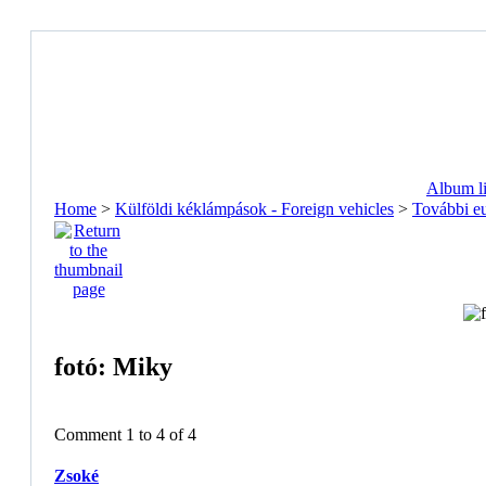
Album li
Home
>
Külföldi kéklámpások - Foreign vehicles
>
További e
fotó: Miky
Comment 1 to 4 of 4
Zsoké