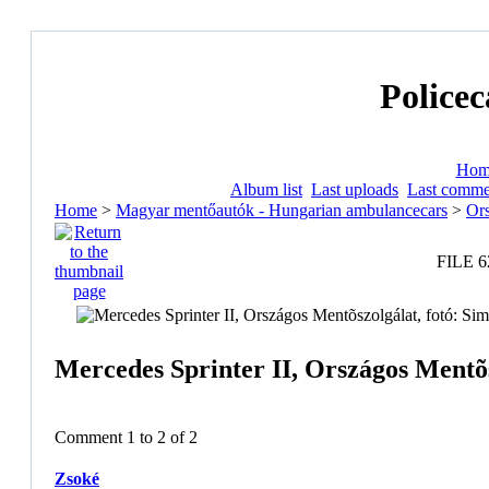
Policec
Hom
Album list
Last uploads
Last comme
Home
>
Magyar mentőautók - Hungarian ambulancecars
>
Ors
FILE 6
Mercedes Sprinter II, Országos Mentõs
Comment 1 to 2 of 2
Zsoké