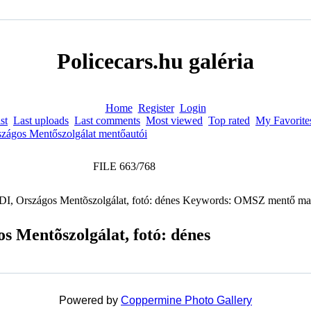
Policecars.hu galéria
Home
Register
Login
st
Last uploads
Last comments
Most viewed
Top rated
My Favorite
zágos Mentőszolgálat mentőautói
FILE 663/768
s Mentõszolgálat, fotó: dénes
Powered by
Coppermine Photo Gallery