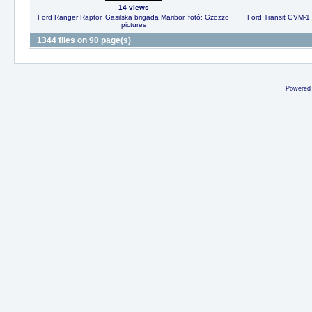
14 views
Ford Ranger Raptor, Gasilska brigada Maribor, fotó: Gzozzo
Ford Transit GVM-1,
pictures
1344 files on 90 page(s)
Powered