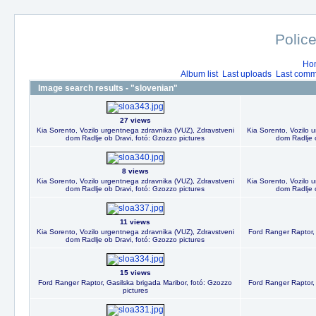
Police
Ho
Album list
Last uploads
Last comm
Image search results - "slovenian"
27 views
Kia Sorento, Vozilo urgentnega zdravnika (VUZ), Zdravstveni
Kia Sorento, Vozilo 
dom Radlje ob Dravi, fotó: Gzozzo pictures
dom Radlje o
8 views
Kia Sorento, Vozilo urgentnega zdravnika (VUZ), Zdravstveni
Kia Sorento, Vozilo 
dom Radlje ob Dravi, fotó: Gzozzo pictures
dom Radlje o
11 views
Kia Sorento, Vozilo urgentnega zdravnika (VUZ), Zdravstveni
Ford Ranger Raptor, 
dom Radlje ob Dravi, fotó: Gzozzo pictures
15 views
Ford Ranger Raptor, Gasilska brigada Maribor, fotó: Gzozzo
Ford Ranger Raptor, 
pictures