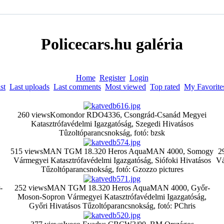
Policecars.hu galéria
Home
Register
Login
st
Last uploads
Last comments
Most viewed
Top rated
My Favorite
260 views
Komondor RDO4336, Csongrád-Csanád Megyei
Katasztrófavédelmi Igazgatóság, Szegedi Hivatásos
Tûzoltóparancsnokság, fotó: bzsk
515 views
MAN TGM 18.320 Heros AquaMAN 4000, Somogy
2
Vármegyei Katasztrófavédelmi Igazgatóság, Siófoki Hivatásos
Vá
Tűzoltóparancsnokság, fotó: Gzozzo pictures
-
252 views
MAN TGM 18.320 Heros AquaMAN 4000, Győr-
Moson-Sopron Vármegyei Katasztrófavédelmi Igazgatóság,
Győri Hivatásos Tűzoltóparancsnokság, fotó: PChris