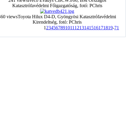
241 views
Iveco Evadys CBCW3/00, BM Országos
Katasztrófavédelmi Főigazgatóság, fotó: PChris
460 views
Toyota Hilux D4-D, Gyöngyösi Katasztrófavédelmi
Kirendeltség, fotó: PChris
1
2
3
4
5
6
7
8
9
10
11
12
13
14
15
16
17
18
19
-
71