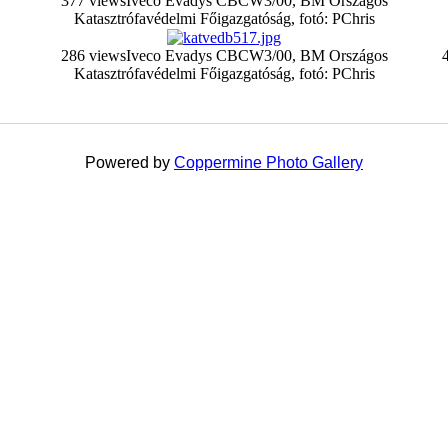
377 views
Iveco Evadys CBCW3/00, BM Országos
Katasztrófavédelmi Főigazgatóság, fotó: PChris
286 views
Iveco Evadys CBCW3/00, BM Országos
Katasztrófavédelmi Főigazgatóság, fotó: PChris
Powered by
Coppermine Photo Gallery