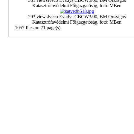
581 views
Iveco Evadys CBCW3/00, BM Országos
Katasztrófavédelmi Főigazgatóság, fotó: MBen
293 views
Iveco Evadys CBCW3/00, BM Országos
Katasztrófavédelmi Főigazgatóság, fotó: MBen
1057 files on 71 page(s)