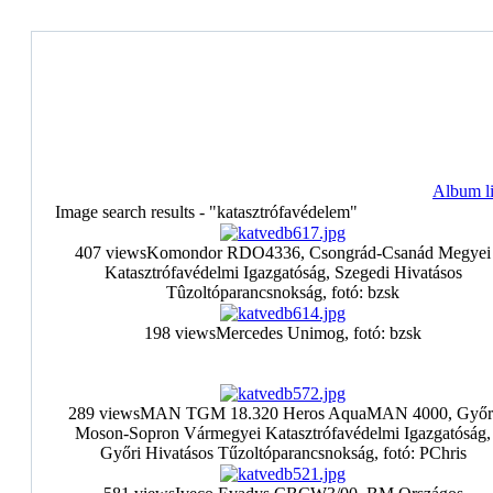
Album li
Image search results - "katasztrófavédelem"
407 views
Komondor RDO4336, Csongrád-Csanád Megyei
Katasztrófavédelmi Igazgatóság, Szegedi Hivatásos
Tûzoltóparancsnokság, fotó: bzsk
198 views
Mercedes Unimog, fotó: bzsk
289 views
MAN TGM 18.320 Heros AquaMAN 4000, Győr
Moson-Sopron Vármegyei Katasztrófavédelmi Igazgatóság,
Győri Hivatásos Tűzoltóparancsnokság, fotó: PChris