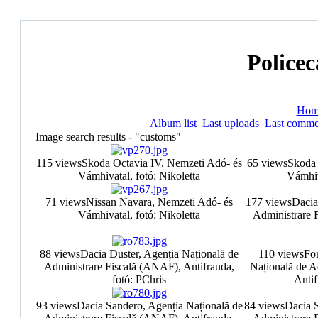
Policec
Hom
Album list
Last uploads
Last comme
Image search results - "customs"
115 views
Skoda Octavia IV, Nemzeti Adó- és
65 views
Skoda 
Vámhivatal, fotó: Nikoletta
Vámhiv
71 views
Nissan Navara, Nemzeti Adó- és
177 views
Dacia
Vámhivatal, fotó: Nikoletta
Administrare 
88 views
Dacia Duster, Agenția Națională de
110 views
Fo
Administrare Fiscală (ANAF), Antifrauda,
Națională de A
fotó: PChris
Antif
93 views
Dacia Sandero, Agenția Națională de
84 views
Dacia S