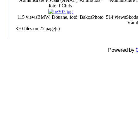
Administrare Fiscală (ANAF), Antifrauda,
Administrare 
fotó: PChris
115 views
BMW, Douane, fotó: BakosPhoto
514 views
Skoda
Vámhi
370 files on 25 page(s)
Powered by
C