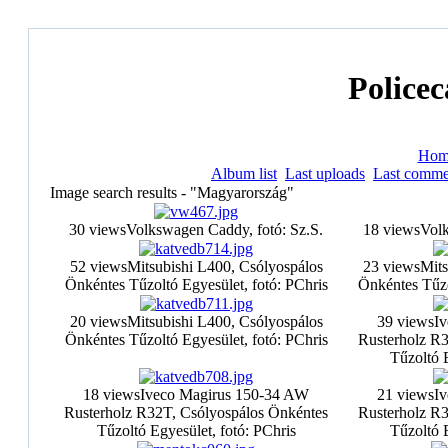
Policec
Hom
Album list
Last uploads
Last comme
Image search results - "Magyarország"
30 views
Volkswagen Caddy, fotó: Sz.S.
18 views
Volk
52 views
Mitsubishi L400, Csólyospálos
23 views
Mits
Önkéntes Tűzoltó Egyesület, fotó: PChris
Önkéntes Tűzo
20 views
Mitsubishi L400, Csólyospálos
39 views
I
Önkéntes Tűzoltó Egyesület, fotó: PChris
Rusterholz R3
Tűzoltó E
18 views
Iveco Magirus 150-34 AW
21 views
I
Rusterholz R32T, Csólyospálos Önkéntes
Rusterholz R3
Tűzoltó Egyesület, fotó: PChris
Tűzoltó E