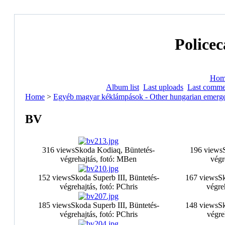
Policec
Hom
Album list
Last uploads
Last comme
Home
>
Egyéb magyar kéklámpások - Other hungarian emerge
BV
316 views
Skoda Kodiaq, Büntetés-
196 views
végrehajtás, fotó: MBen
végr
152 views
Skoda Superb III, Büntetés-
167 views
Sk
végrehajtás, fotó: PChris
végre
185 views
Skoda Superb III, Büntetés-
148 views
Sk
végrehajtás, fotó: PChris
végre