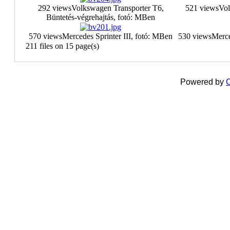
292 views
Volkswagen Transporter T6,
521 views
Vol
Büntetés-végrehajtás, fotó: MBen
570 views
Mercedes Sprinter III, fotó: MBen
530 views
Merce
211 files on 15 page(s)
Powered by
C