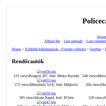
Policec
Hom
Album list
Last uploads
Last commen
Home
>
Külföldi kéklámpások - Foreign vehicles
>
Szerbia
>
Rendőrautók
233 views
Peugeot 307, fotó: Misko Ruvidic
548 views
Merce
272 views
Mitsubishi ASX, fotó: Miljkovic
266 views
Sko
585 views
Skoda Rapid, fotó: PChris
320 views
S