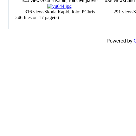
340 views
Skoda Rapid, fotó: Miljkovic
436 views
Land 
316 views
Skoda Rapid, fotó: PChris
291 views
S
246 files on 17 page(s)
Powered by
C