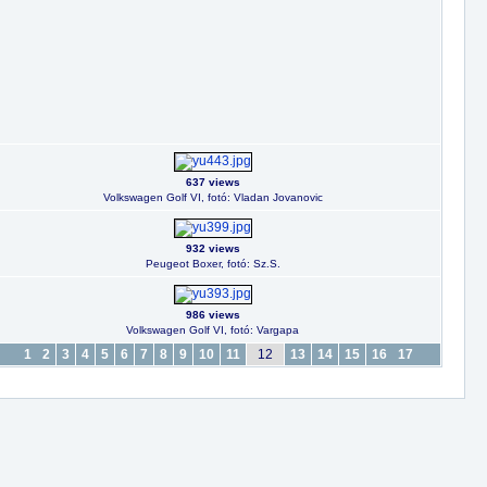
637 views
Volkswagen Golf VI, fotó: Vladan Jovanovic
932 views
Peugeot Boxer, fotó: Sz.S.
986 views
Volkswagen Golf VI, fotó: Vargapa
1
2
3
4
5
6
7
8
9
10
11
12
13
14
15
16
17