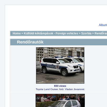
Album 
Home
>
Külföldi kéklámpások - Foreign vehicles
>
Szerbia
>
Rendőra
Rendőrautók
833 views
Toyota Land Cruiser, fotó: Vladan Jovanovic