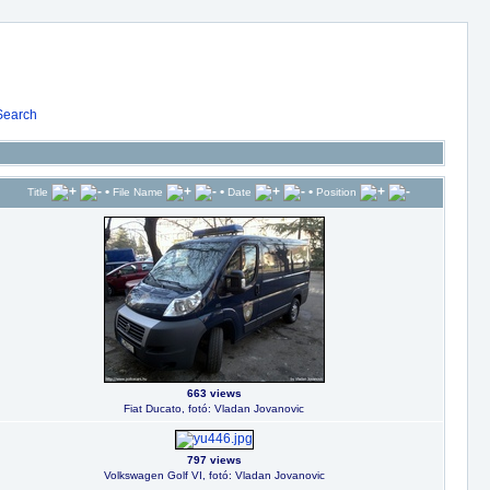
Search
•
•
•
Title
File Name
Date
Position
663 views
Fiat Ducato, fotó: Vladan Jovanovic
797 views
Volkswagen Golf VI, fotó: Vladan Jovanovic