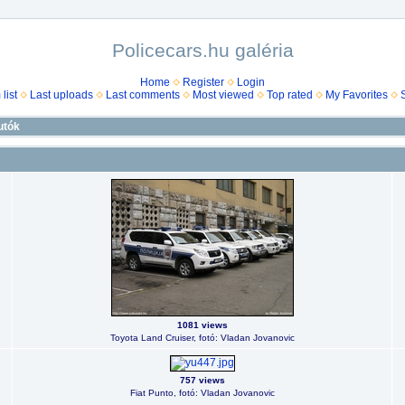
Policecars.hu galéria
Home
Register
Login
list
Last uploads
Last comments
Most viewed
Top rated
My Favorites
utók
1081 views
Toyota Land Cruiser, fotó: Vladan Jovanovic
757 views
Fiat Punto, fotó: Vladan Jovanovic