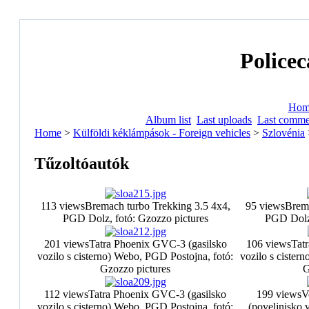
Policec
Hom
Album list
Last uploads
Last comme
Home
>
Külföldi kéklámpások - Foreign vehicles
>
Szlovénia
Tűzoltóautók
113 views
Bremach turbo Trekking 3.5 4x4,
95 views
Brema
PGD Dolz, fotó: Gzozzo pictures
PGD Dolz,
201 views
Tatra Phoenix GVC-3 (gasilsko
106 views
Tat
vozilo s cisterno) Webo, PGD Postojna, fotó:
vozilo s cister
Gzozzo pictures
G
112 views
Tatra Phoenix GVC-3 (gasilsko
199 views
V
vozilo s cisterno) Webo, PGD Postojna, fotó:
(poveljnisko 