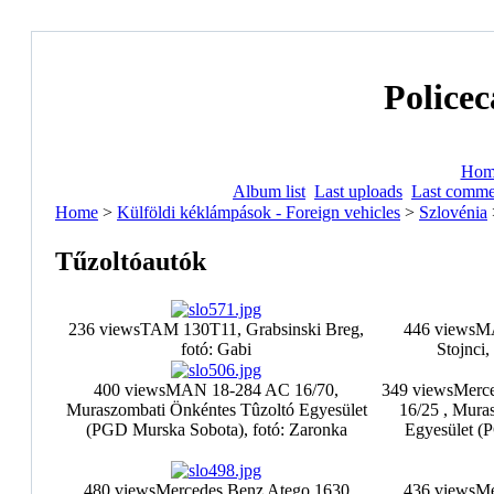
Policec
Hom
Album list
Last uploads
Last comme
Home
>
Külföldi kéklámpások - Foreign vehicles
>
Szlovénia
Tűzoltóautók
236 views
TAM 130T11, Grabsinski Breg,
446 views
MA
fotó: Gabi
Stojnci,
400 views
MAN 18-284 AC 16/70,
349 views
Merce
Muraszombati Önkéntes Tûzoltó Egyesület
16/25 , Mura
(PGD Murska Sobota), fotó: Zaronka
Egyesület (
480 views
Mercedes Benz Atego 1630
436 views
Me