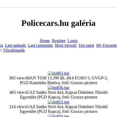
Policecars.hu galéria
Home
Register
Login
st
Last uploads
Last comments
Most viewed
Top rated
My Favorite
>
Tűzoltóautók
383 views
MAN TGM 13.290 BL 4X4 EURO 5, GVGP-2,
PGD Kamniska Bistrica, fotó: Gzozzo pictures
483 views
GAZ Sadko Next 4x4, Kapcai Önkéntes Tûzoltó
Egyesület (PGD Kapca), fotó: Gzozzo pictures
214 views
GAZ Sadko Next 4x4, Kapcai Önkéntes Tûzoltó
Egyesület (PGD Kapca), fotó: Gzozzo pictures