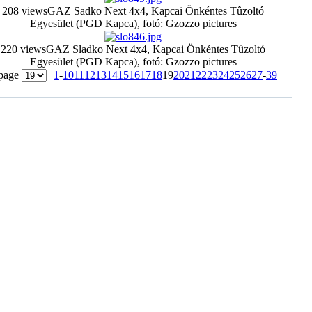
208 views
GAZ Sadko Next 4x4, Kapcai Önkéntes Tûzoltó
Egyesület (PGD Kapca), fotó: Gzozzo pictures
220 views
GAZ Sladko Next 4x4, Kapcai Önkéntes Tûzoltó
Egyesület (PGD Kapca), fotó: Gzozzo pictures
 page
1
-
10
11
12
13
14
15
16
17
18
19
20
21
22
23
24
25
26
27
-
39