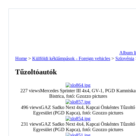
Album li
Home
>
Külföldi kéklámpások - Foreign vehicles
>
Szlovénia
Tűzoltóautók
227 views
Mercedes Sprinter III 4x4, GV-1, PGD Kamniska
Bistrica, fotó: Gzozzo pictures
496 views
GAZ Sadko Next 4x4, Kapcai Önkéntes Tûzoltó
Egyesület (PGD Kapca), fotó: Gzozzo pictures
231 views
GAZ Sadko Next 4x4, Kapcai Önkéntes Tûzoltó
Egyesület (PGD Kapca), fotó: Gzozzo pictures