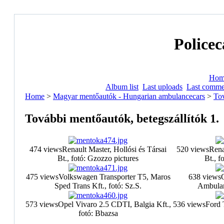
Policec
Hom
Album list
Last uploads
Last comme
Home
>
Magyar mentőautók - Hungarian ambulancecars
>
Tov
További mentőautók, betegszállí­tók 1.
474 views
Renault Master, Hollósi és Társai
520 views
Rena
Bt., fotó: Gzozzo pictures
Bt., f
475 views
Volkswagen Transporter T5, Maros
638 views
Sped Trans Kft., fotó: Sz.S.
Ambulan
573 views
Opel Vivaro 2.5 CDTI, Balgia Kft.,
536 views
Ford 
fotó: Bbazsa