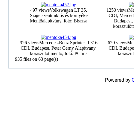
497 views
Volkswagen LT 35,
1250 views
Me
Szigetszentmiklós és környéke
CDI, Mercede
Mentõalapítvány, fotó: Bbazsa
Budapest, 
koraszülött
926 views
Mercedes-Benz Sprinter II 316
629 views
Mer
CDI, Budapest, Peter Cerny Alapítvány,
CDI, Budapes
koraszülöttmentõ, fotó: PChris
koraszül
935 files on 63 page(s)
Powered by
C