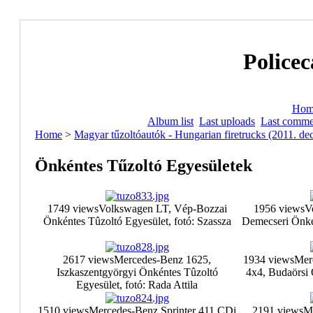
Policec
Hom
Album list
Last uploads
Last comme
Home
>
Magyar tűzoltóautók - Hungarian firetrucks (2011. de
Önkéntes Tűzoltó Egyesületek
1749 views
Volkswagen LT, Vép-Bozzai
1956 views
V
Önkéntes Tûzoltó Egyesület, fotó: Szassza
Demecseri Önkén
2617 views
Mercedes-Benz 1625,
1934 views
Mer
Iszkaszentgyörgyi Önkéntes Tûzoltó
4x4, Budaörsi 
Egyesület, fotó: Rada Attila
1510 views
Mercedes-Benz Sprinter 411 CDi
2191 views
M