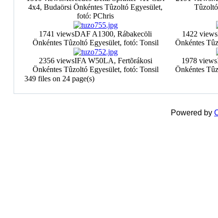
4x4, Budaörsi Önkéntes Tûzoltó Egyesület,
Tûzoltó
fotó: PChris
1741 views
DAF A1300, Rábakecöli
1422 views
Önkéntes Tûzoltó Egyesület, fotó: Tonsil
Önkéntes Tûzo
2356 views
IFA W50LA, Fertõrákosi
1978 views
Önkéntes Tûzoltó Egyesület, fotó: Tonsil
Önkéntes Tûzo
349 files on 24 page(s)
Powered by
C