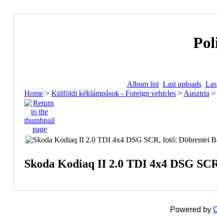
Pol
Album list
Last uploads
Las
Home
>
Külföldi kéklámpások - Foreign vehicles
>
Ausztria
Skoda Kodiaq II 2.0 TDI 4x4 DSG SCR,
Powered by
C