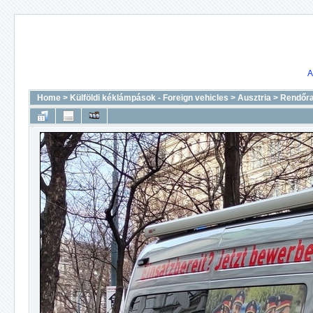
A
Home
>
Külföldi kéklámpások - Foreign vehicles
>
Ausztria
>
Rendőr