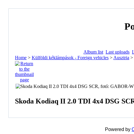
Po
Album list
Last uploads
Home
>
Külföldi kéklámpások - Foreign vehicles
>
Ausztria
Skoda Kodiaq II 2.0 TDI 4x4 DSG S
Powered by
C