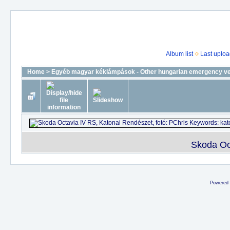
Album list
Last uplo
Home
>
Egyéb magyar kéklámpások - Other hungarian emergency ve
Skoda Oct
Powered