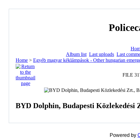
Policec
Hom
Album list
Last uploads
Last comme
Home
>
Egyéb magyar kéklámpások - Other hungarian emerge
FILE 31
BYD Dolphin, Budapesti Közlekedési Zrt
Powered by
C