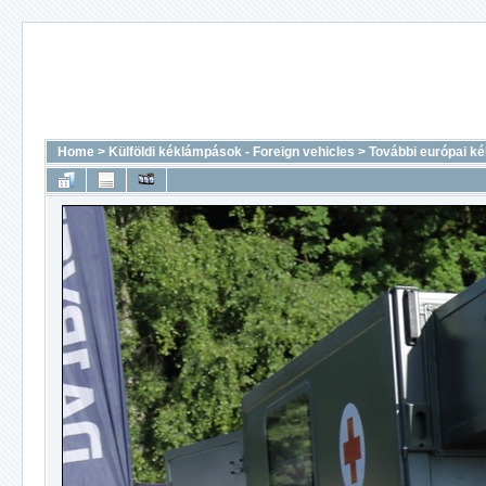
Home
>
Külföldi kéklámpások - Foreign vehicles
>
További európai k