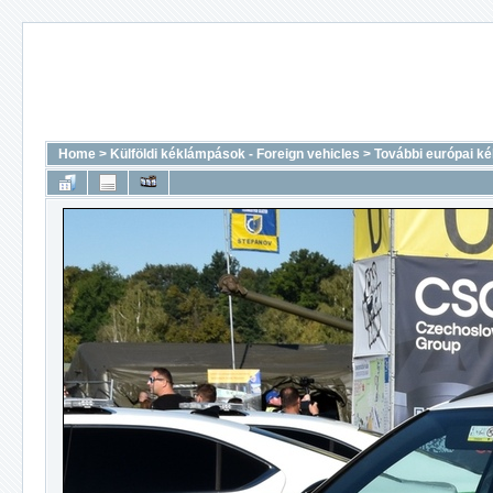
Home
>
Külföldi kéklámpások - Foreign vehicles
>
További európai k