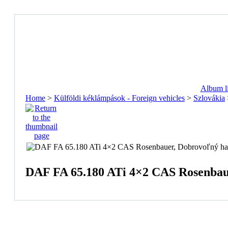
Album li
Home
>
Külföldi kéklámpások - Foreign vehicles
>
Szlovákia
DAF FA 65.180 ATi 4×2 CAS Rosenbauer