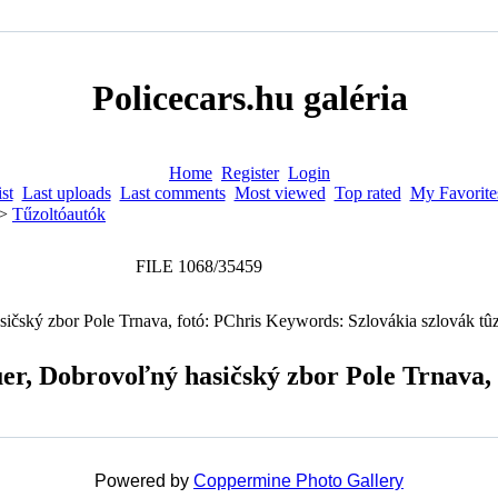
Policecars.hu galéria
Home
Register
Login
st
Last uploads
Last comments
Most viewed
Top rated
My Favorite
>
Tűzoltóautók
FILE 1068/35459
, Dobrovoľný hasičský zbor Pole Trnava, 
Powered by
Coppermine Photo Gallery