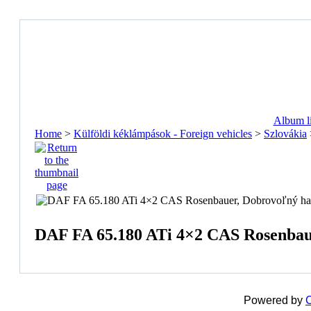
Album li
Home
>
Külföldi kéklámpások - Foreign vehicles
>
Szlovákia
DAF FA 65.180 ATi 4×2 CAS Rosenbauer
Powered by
C