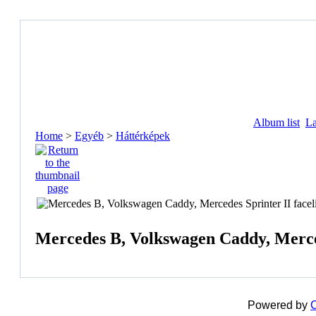
Album list
La
Home
>
Egyéb
>
Háttérképek
Mercedes B, Volkswagen Caddy, Mercede
Powered by
C