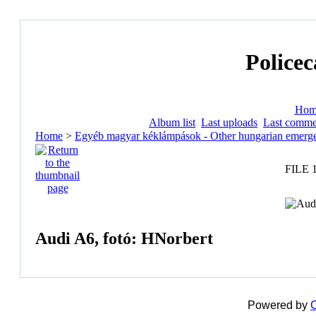
Policec
Hom
Album list
Last uploads
Last comme
Home
>
Egyéb magyar kéklámpások - Other hungarian emerge
FILE 
Audi A6, fotó: HNorbert
Powered by
C