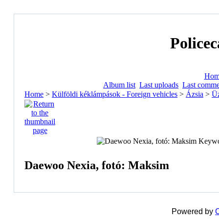
Policec
Hom
Album list
Last uploads
Last comme
Home
>
Külföldi kéklámpások - Foreign vehicles
>
Ázsia
>
Üz
Daewoo Nexia, fotó: Maksim
Powered by
C