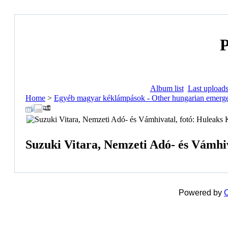
P
Album list
Last upload
Home
>
Egyéb magyar kéklámpások - Other hungarian emerge
Suzuki Vitara, Nemzeti Adó- és Vámhiv
Powered by
C