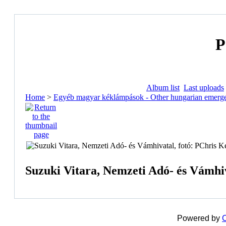
P
Album list
Last uploads
Home
>
Egyéb magyar kéklámpások - Other hungarian emerge
Suzuki Vitara, Nemzeti Adó- és Vámhiv
Powered by
C