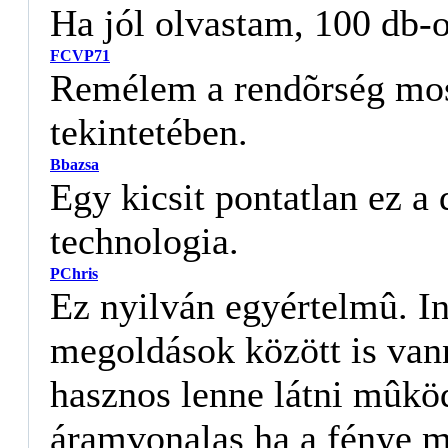
Ha jól olvastam, 100 db-o
FCVP71
Remélem a rendõrség mostm
tekintetében.
Bbazsa
Egy kicsit pontatlan ez a
technologia.
PChris
Ez nyilván egyértelmû. In
megoldások között is van
hasznos lenne látni mûkö
áramvonalas ha a fénye mi