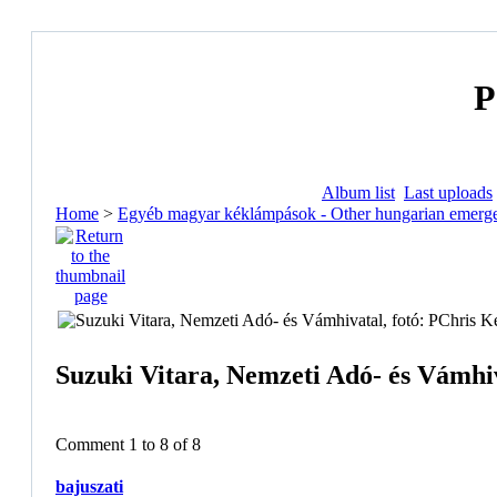
P
Album list
Last uploads
Home
>
Egyéb magyar kéklámpások - Other hungarian emerge
Suzuki Vitara, Nemzeti Adó- és Vámhiv
Comment 1 to 8 of 8
bajuszati