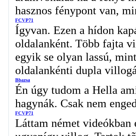
hasznos fénypont van, min
FCVP71
Ígyvan. Ezen a hídon kap
oldalanként. Több fajta vi
egyik se olyan lassú, mint
oldalankénti dupla villogá
Bbazsa
Én úgy tudom a Hella ami 
hagynák. Csak nem enged
FCVP71
Láttam német videókban ez