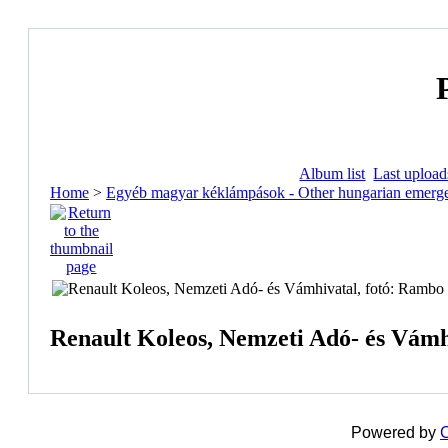
Album list
Last upload
Home
>
Egyéb magyar kéklámpások - Other hungarian emerge
Renault Koleos, Nemzeti Adó- és Vámh
Powered by
C