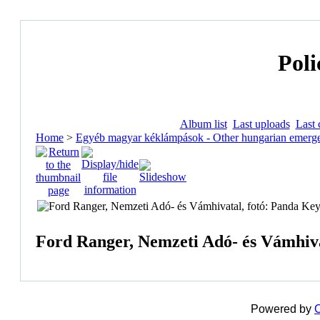
Poli
Album list
Last uploads
Last
Home
>
Egyéb magyar kéklámpások - Other hungarian emerge
Ford Ranger, Nemzeti Adó- és Vámhiva
Powered by
C