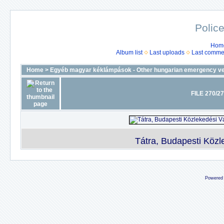
Police
Hom
Album list
Last uploads
Last comme
Home
>
Egyéb magyar kéklámpások - Other hungarian emergency ve
FILE 270/2
Tátra, Budapesti Közle
Powered